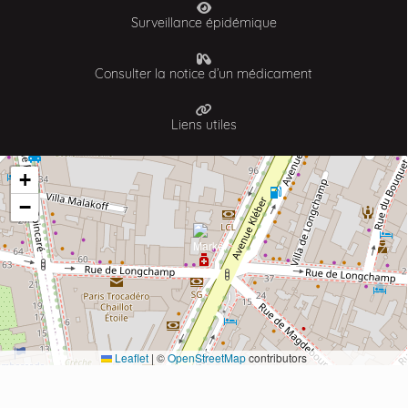
Surveillance épidémique
Consulter la notice d’un médicament
Liens utiles
+
−
Leaflet
|
©
OpenStreetMap
contributors