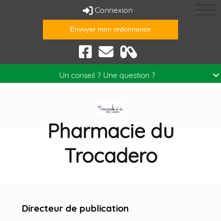
Connexion
Envoyer mon ordonnance
anté
Prendre RDV
Un conseil ? Une question ?
Pharmacie du
Trocadero
Mentions légales
Directeur de publication